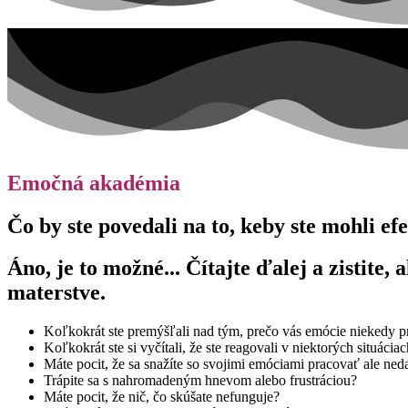
Emočná akadémia
Čo by ste povedali na to, keby ste mohli e
Áno, je to možné... Čítajte ďalej a zistit
materstve.
Koľkokrát ste premýšľali nad tým, prečo vás emócie niekedy p
Koľkokrát ste si vyčítali, že ste reagovali v niektorých situáci
Máte pocit, že sa snažíte so svojimi emóciami pracovať ale ned
Trápite sa s nahromadeným hnevom alebo frustráciou?
Máte pocit, že nič, čo skúšate nefunguje?