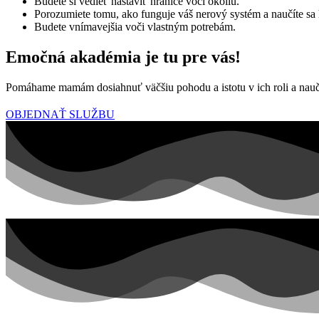
Budete si vedieť nastaviť hranice voči okoliu.
Porozumiete tomu, ako funguje váš nerový systém a naučíte sa 
Budete vnímavejšia voči vlastným potrebám.
Emočná akadémia je tu pre vás!
Pomáhame mamám dosiahnuť väčšiu pohodu a istotu v ich roli a nauč
OBJEDNAŤ SLUŽBU