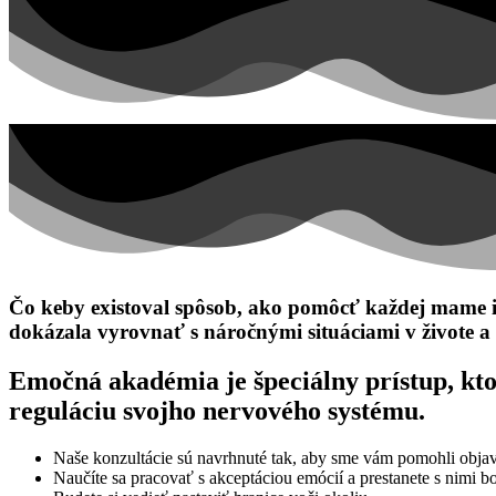
Čo keby existoval spôsob, ako pomôcť každej mame ide
dokázala vyrovnať s náročnými situáciami v živote a
Emočná akadémia je špeciálny prístup, kt
reguláciu svojho nervového systému.
Naše konzultácie sú navrhnuté tak, aby sme vám pomohli objavi
Naučíte sa pracovať s akceptáciou emócií a prestanete s nimi b