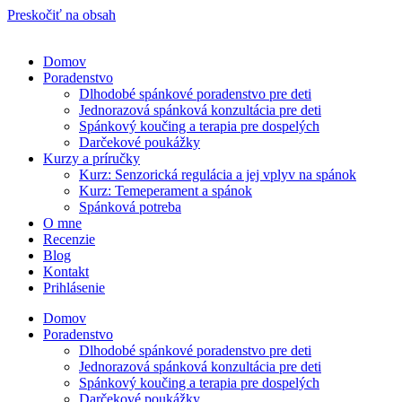
Preskočiť na obsah
Domov
Poradenstvo
Dlhodobé spánkové poradenstvo pre deti
Jednorazová spánková konzultácia pre deti
Spánkový koučing a terapia pre dospelých
Darčekové poukážky
Kurzy a príručky
Kurz: Senzorická regulácia a jej vplyv na spánok
Kurz: Temeperament a spánok
Spánková potreba
O mne
Recenzie
Blog
Kontakt
Prihlásenie
Domov
Poradenstvo
Dlhodobé spánkové poradenstvo pre deti
Jednorazová spánková konzultácia pre deti
Spánkový koučing a terapia pre dospelých
Darčekové poukážky