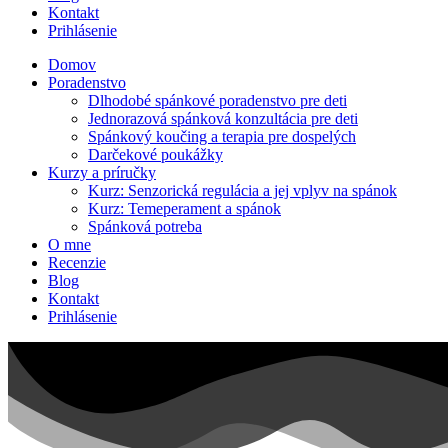
Kontakt
Prihlásenie
Domov
Poradenstvo
Dlhodobé spánkové poradenstvo pre deti
Jednorazová spánková konzultácia pre deti
Spánkový koučing a terapia pre dospelých
Darčekové poukážky
Kurzy a príručky
Kurz: Senzorická regulácia a jej vplyv na spánok
Kurz: Temeperament a spánok
Spánková potreba
O mne
Recenzie
Blog
Kontakt
Prihlásenie