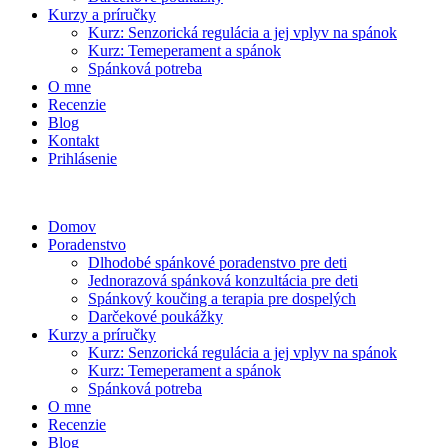
Kurzy a príručky
Kurz: Senzorická regulácia a jej vplyv na spánok
Kurz: Temeperament a spánok
Spánková potreba
O mne
Recenzie
Blog
Kontakt
Prihlásenie
Domov
Poradenstvo
Dlhodobé spánkové poradenstvo pre deti
Jednorazová spánková konzultácia pre deti
Spánkový koučing a terapia pre dospelých
Darčekové poukážky
Kurzy a príručky
Kurz: Senzorická regulácia a jej vplyv na spánok
Kurz: Temeperament a spánok
Spánková potreba
O mne
Recenzie
Blog