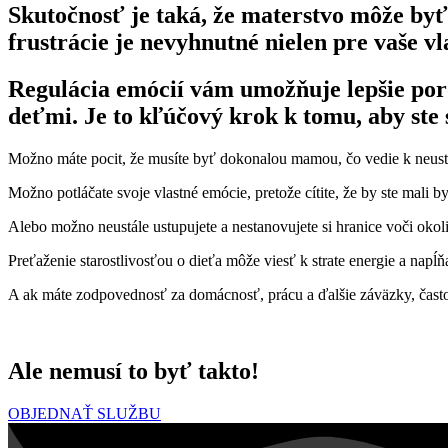
Skutočnosť je taká, že materstvo môže byť
frustrácie je nevyhnutné nielen pre vaše vla
Regulácia emócií vám umožňuje lepšie por
deťmi. Je to kľúčový krok k tomu, aby ste sa
Možno máte pocit, že musíte byť dokonalou mamou, čo vedie k neustá
Možno potláčate svoje vlastné emócie, pretože cítite, že by ste mali b
Alebo možno neustále ustupujete a nestanovujete si hranice voči okoliu,
Preťaženie starostlivosťou o dieťa môže viesť k strate energie a napĺň
A ak máte zodpovednosť za domácnosť, prácu a ďalšie záväzky, často
Ale nemusí to byť takto!
OBJEDNAŤ SLUŽBU