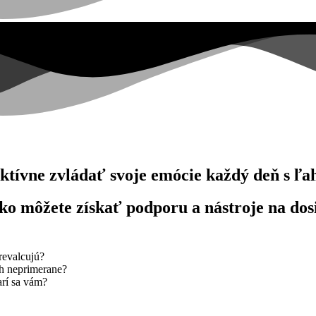
fektívne zvládať svoje emócie každý deň s ľa
e, ako môžete získať podporu a nástroje na d
revalcujú?
ach neprimerane?
arí sa vám?