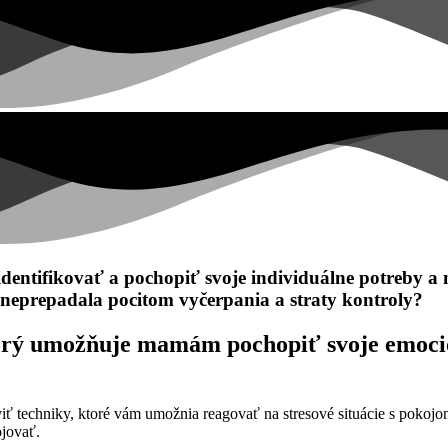
ntifikovať a pochopiť svoje individuálne potreby a n
 neprepadala pocitom vyčerpania a straty kontroly?
orý umožňuje mamám pochopiť svoje emocio
ť techniky, ktoré vám umožnia reagovať na stresové situácie s pokojom
ojovať.