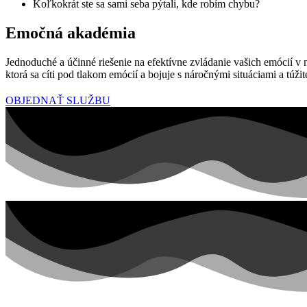
Koľkokrát ste sa sami seba pýtali, kde robím chybu?
Emočná akadémia
Jednoduché a účinné riešenie na efektívne zvládanie vašich emócií v 
ktorá sa cíti pod tlakom emócií a bojuje s náročnými situáciami a túži
OBJEDNAŤ SLUŽBU